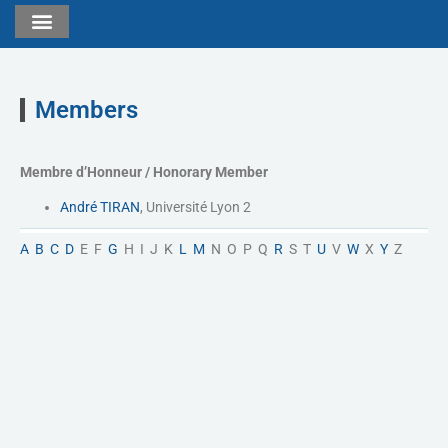
Members
Membre d’Honneur / Honorary Member
André TIRAN
, Université Lyon 2
A
B
C
D
E F
G
H I J K
L
M
N O P Q
R
S T
U
V
W
X
Y
Z